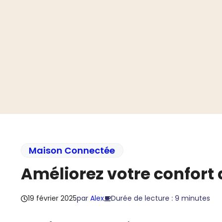
Aller
au
contenu
Maison Connectée
Améliorez votre confort 
19 février 2025
par
Alex
Durée de lecture : 9 minutes