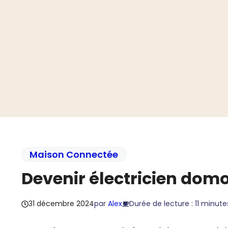
Aller
au
contenu
Maison Connectée
Devenir électricien domo
31 décembre 2024
par
Alex
Durée de lecture : 11 minute