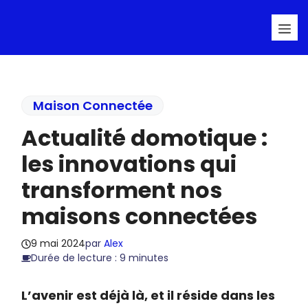
Aller
Me
au
contenu
Maison Connectée
Actualité domotique :
les innovations qui
transforment nos
maisons connectées
9 mai 2024
par
Alex
Durée de lecture : 9 minutes
L’avenir est déjà là, et il réside dans les