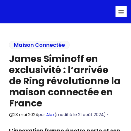
Aller
Me
au
contenu
Maison Connectée
James Siminoff en
exclusivité : l’arrivée
de Ring révolutionne la
maison connectée en
France
23 mai 2024
par
Alex
(modifié le
21 août 2024
) ·
L’innovation frappe à notre porte et son