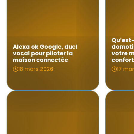
Qu’est-
Alexa ok Google, duel
domoti
vocal pour piloter la
votre 
maison connectée
confort
18 mars 2026
17 ma