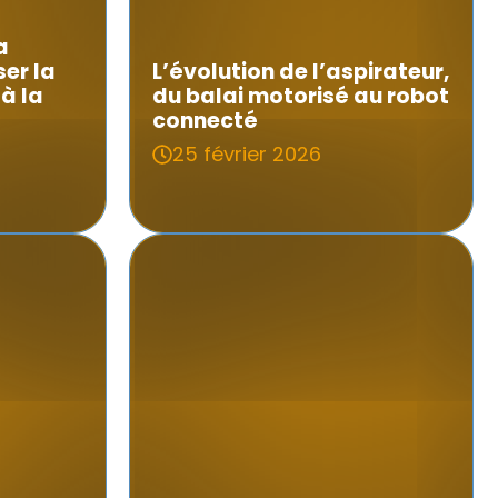
a
er la
L’évolution de l’aspirateur,
 à la
du balai motorisé au robot
connecté
25 février 2026