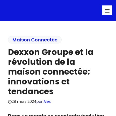
Aller
Me
au
contenu
Maison Connectée
Dexxon Groupe et la
révolution de la
maison connectée:
innovations et
tendances
28 mars 2024
par
Alex
Dans un monde en constante évolution,