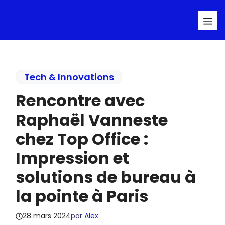
Aller
Me
au
contenu
Tech & Innovations
Rencontre avec
Raphaël Vanneste
chez Top Office :
Impression et
solutions de bureau à
la pointe à Paris
28 mars 2024
par
Alex