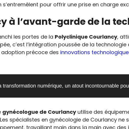
n s’entremêlent pour offrir une prise en charge exc
cy à l’avant-garde de la te
anchi les portes de la
Polyclinique Courlancy
, at
, c’est l’intégration poussée de la technologie da
on adoption précoce des
innovations technologique
a transformation numérique, un atout incontournable pour
e
gynécologue de Courlancy
utilise des équipeme
es spécialistes en gynécologie de Courlancy ne se
loppement, travaillant main dans la main avec des 