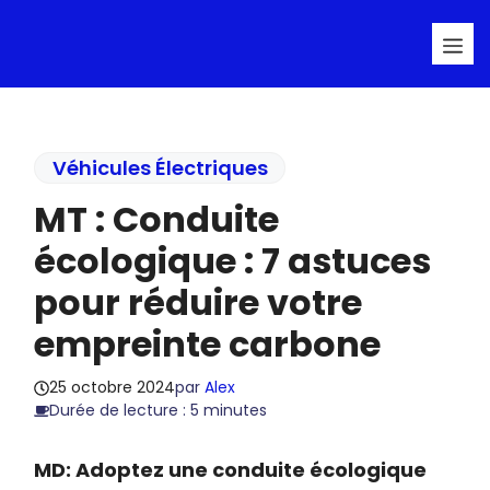
Aller
Me
au
contenu
Véhicules Électriques
MT : Conduite
écologique : 7 astuces
pour réduire votre
empreinte carbone
25 octobre 2024
par
Alex
Durée de lecture : 5 minutes
MD: Adoptez une conduite écologique