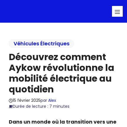
Aller
Me
au
contenu
Véhicules Électriques
Découvrez comment
Aykow révolutionne la
mobilité électrique au
quotidien
15 février 2025
par
Alex
Durée de lecture : 7 minutes
Dans un monde où la transition vers une