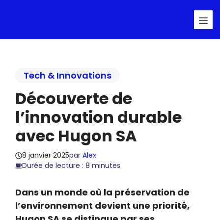
Aller
Me
au
contenu
Tech & Innovations
Découverte de
l’innovation durable
avec Hugon SA
8 janvier 2025
par
Alex
Durée de lecture : 8 minutes
Dans un monde où la préservation de
l’environnement devient une priorité,
Hugon SA se distingue par ses