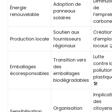
Diminut
Adoption de
Énergie
de
panneaux
renouvelable
l’emprei
solaires
carbone
Soutien aux
Créatio
Production locale
fournisseurs
d’emplo
régionaux
locaux 
Lutte
Transition vers
contre l
Emballages
des
pollutio
écoresponsables
emballages
plastiqu
biodégradables
🛠️
Implicat
des
Organisation
citoyen
Sensibilisation