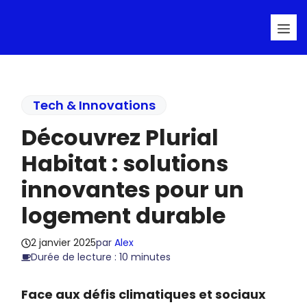
Aller
Me
au
contenu
Tech & Innovations
Découvrez Plurial
Habitat : solutions
innovantes pour un
logement durable
2 janvier 2025
par
Alex
Durée de lecture : 10 minutes
Face aux défis climatiques et sociaux