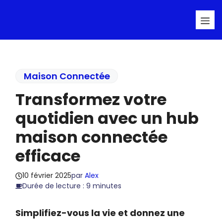
Aller
Me
au
contenu
Maison Connectée
Transformez votre
quotidien avec un hub
maison connectée
efficace
10 février 2025
par
Alex
Durée de lecture : 9 minutes
Simplifiez-vous la vie et donnez une