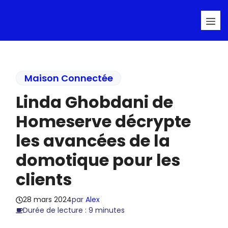
Aller
Me
au
contenu
Maison Connectée
Linda Ghobdani de
Homeserve décrypte
les avancées de la
domotique pour les
clients
28 mars 2024
par
Alex
Durée de lecture : 9 minutes