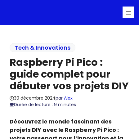
Aller
Me
au
contenu
Tech & Innovations
Raspberry Pi Pico :
guide complet pour
débuter vos projets DIY
30 décembre 2024
par
Alex
Durée de lecture : 9 minutes
Découvrez le monde fascinant des
projets DIY avec le Raspberry Pi Pico :
votre passeport pour l’innovation et la