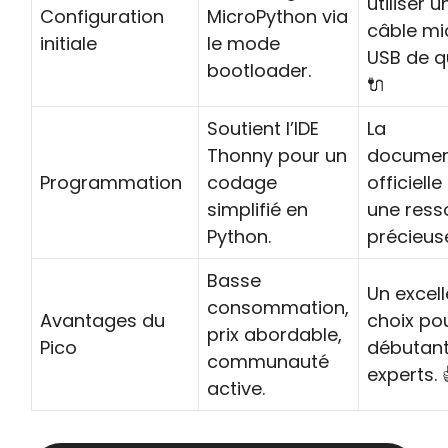
utiliser u
Configuration
MicroPython via
câble mi
initiale
le mode
USB de qu
bootloader.
🔌
Soutient l’IDE
La
Thonny pour un
documen
Programmation
codage
officielle
simplifié en
une ress
Python.
précieuse
Basse
Un excell
consommation,
Avantages du
choix pou
prix abordable,
Pico
débutant
communauté
experts. 
active.