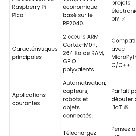
projets
Raspberry Pi
économique
électron
Pico
basé sur le
DIY. ⚡
RP2040.
2 cœurs ARM
Compati
Cortex-M0+,
Caractéristiques
avec
264 Ko de RAM,
principales
MicroPyt
GPIO
C/C++.
polyvalents.
Automatisation,
capteurs,
Parfait p
Applications
robots et
débuter 
courantes
objets
l’IoT. 🌐
connectés.
Pensez à
Téléchargez