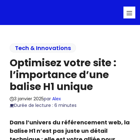
Aller
Me
au
contenu
Tech & Innovations
Optimisez votre site :
l’importance d’une
balise H1 unique
3 janvier 2025
par
Alex
Durée de lecture : 6 minutes
Dans l’univers du référencement web, la
balise H1 n’est pas juste un détail
technique : elle est votre alliée pour