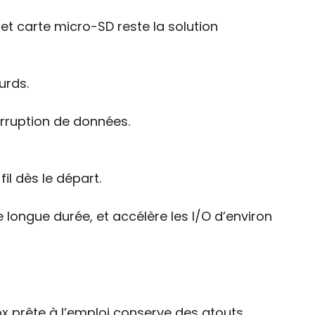
et carte micro-SD reste la solution
urds.
orruption de données.
il dès le départ.
 longue durée, et accélère les I/O d’environ
x prête à l’emploi conserve des atouts.