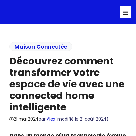
Aller
Me
au
contenu
Maison Connectée
Découvrez comment
transformer votre
espace de vie avec une
connected home
intelligente
21 mai 2024
par
Alex
(modifié le
21 août 2024
) ·
Dans un monde où la technologie évolue