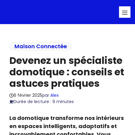
Aller
Me
au
contenu
Maison Connectée
Devenez un spécialiste
domotique : conseils et
astuces pratiques
6 février 2025
par
Alex
Durée de lecture : 9 minutes
La domotique transforme nos intérieurs
en espaces intelligents, adaptatifs et
incroyablement confortables. Vous