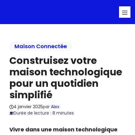
Aller
Me
au
contenu
Maison Connectée
Construisez votre
maison technologique
pour un quotidien
simplifié
4 janvier 2025
par
Alex
Durée de lecture : 8 minutes
Vivre dans une maison technologique