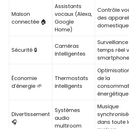
Assistants
Contrôle vo
Maison
vocaux (Alexa,
des apparei
connectée 🏠
Google
domestique
Home)
Surveillance
Caméras
Sécurité 🔒
temps réel v
intelligentes
smartphon
Optimisatio
Économie
Thermostats
de la
d’énergie 🌱
intelligents
consommat
énergétique
Musique
Systèmes
Divertissement
synchronisé
audio
🎧
dans toute 
multiroom