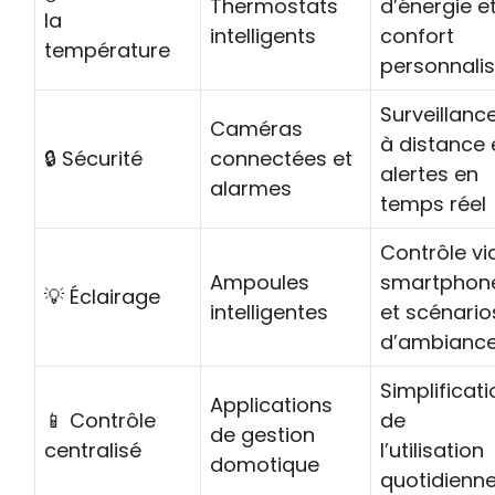
Thermostats
d’énergie e
la
intelligents
confort
température
personnali
Surveillanc
Caméras
à distance 
🔒 Sécurité
connectées et
alertes en
alarmes
temps réel
Contrôle vi
Ampoules
smartphon
💡 Éclairage
intelligentes
et scénario
d’ambianc
Simplificati
Applications
📱 Contrôle
de
de gestion
centralisé
l’utilisation
domotique
quotidienn