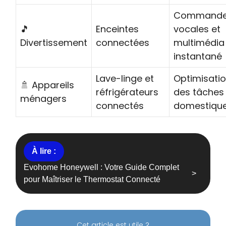
Command
🎵
Enceintes
vocales et
Divertissement
connectées
multimédia
instantané
Lave-linge et
Optimisati
🚿 Appareils
réfrigérateurs
des tâches
ménagers
connectés
domestiqu
Evohome Honeywell : Votre Guide Complet
pour Maîtriser le Thermostat Connecté
Cet article est utile ?