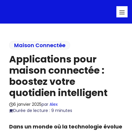
Aller
Me
au
contenu
Maison Connectée
Applications pour
maison connectée :
boostez votre
quotidien intelligent
6 janvier 2025
par
Alex
Durée de lecture : 9 minutes
Dans un monde où la technologie évolue