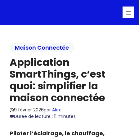
Aller
Me
au
contenu
Maison Connectée
Application
SmartThings, c’est
quoi: simplifier la
maison connectée
9 février 2026
par
Alex
Durée de lecture : 11 minutes
Piloter l’éclairage, le chauffage,