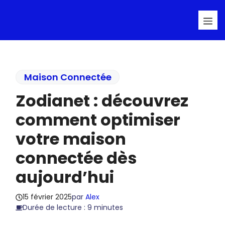
Aller
Me
au
contenu
Maison Connectée
Zodianet : découvrez
comment optimiser
votre maison
connectée dès
aujourd’hui
15 février 2025
par
Alex
Durée de lecture : 9 minutes