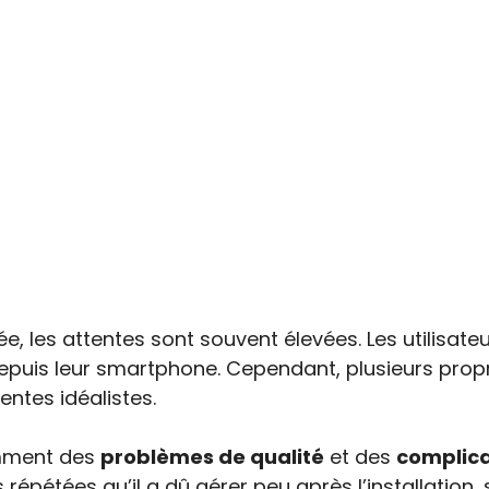
ée, les attentes sont souvent élevées. Les utilisateu
depuis leur smartphone. Cependant, plusieurs prop
ntes idéalistes.
amment des
problèmes de qualité
et des
complicat
répétées qu’il a dû gérer peu après l’installatio