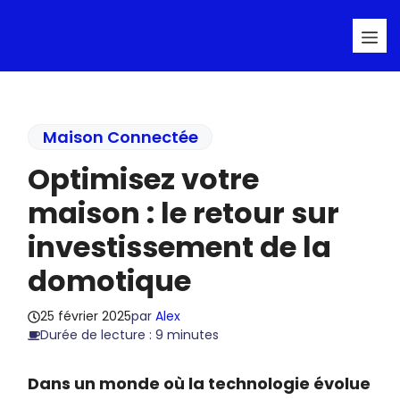
Aller
Me
au
contenu
Maison Connectée
Optimisez votre
maison : le retour sur
investissement de la
domotique
25 février 2025
par
Alex
Durée de lecture : 9 minutes
Dans un monde où la technologie évolue