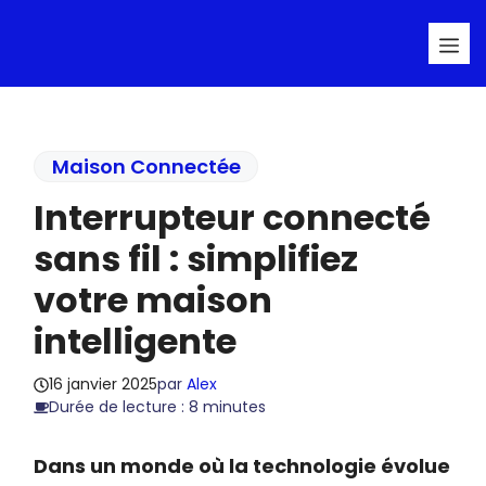
Aller
Me
au
contenu
Maison Connectée
Interrupteur connecté
sans fil : simplifiez
votre maison
intelligente
16 janvier 2025
par
Alex
Durée de lecture : 8 minutes
Dans un monde où la technologie évolue