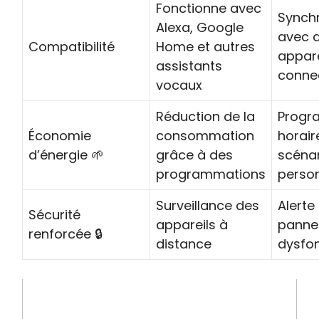
Fonctionne avec
Synchr
Alexa, Google
avec d
Compatibilité
Home et autres
appare
assistants
conne
vocaux
Réduction de la
Progr
Économie
consommation
horair
d’énergie 🌱
grâce à des
scéna
programmations
person
Surveillance des
Alerte
Sécurité
appareils à
panne
renforcée 🔒
distance
dysfo