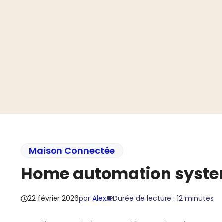
Aller
au
contenu
Maison Connectée
Home automation system
22 février 2026
par
Alex
Durée de lecture : 12 minutes