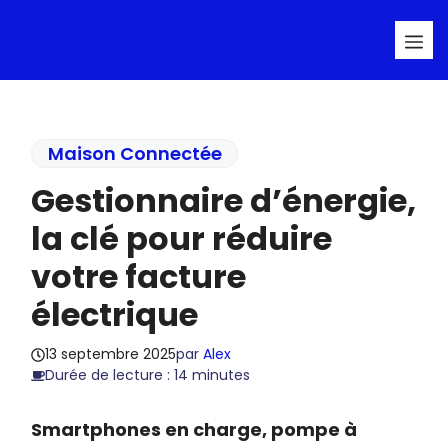
Aller
Me
au
contenu
Maison Connectée
Gestionnaire d’énergie,
la clé pour réduire
votre facture
électrique
13 septembre 2025
par
Alex
Durée de lecture : 14 minutes
Smartphones en charge, pompe à