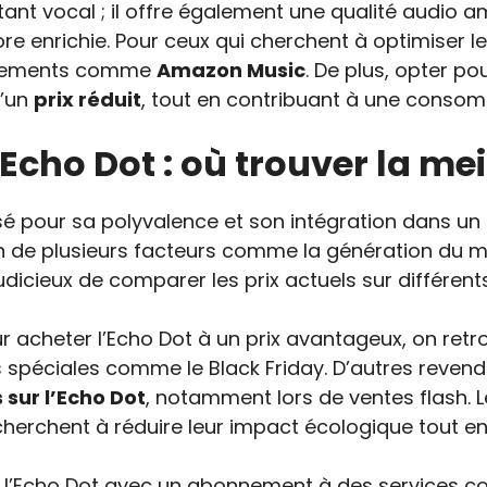
tant vocal ; il offre également une qualité audio a
re enrichie. Pour ceux qui cherchent à optimiser leu
nnements comme
Amazon Music
. De plus, opter p
d’un
prix réduit
, tout en contribuant à une conso
Echo Dot : où trouver la mei
prisé pour sa polyvalence et son intégration dans u
 de plusieurs facteurs comme la génération du mo
t judicieux de comparer les prix actuels sur différe
ur acheter l’Echo Dot à un prix avantageux, on r
es spéciales comme le Black Friday. D’autres rev
 sur l’Echo Dot
, notamment lors de ventes flash. 
herchent à réduire leur impact écologique tout en
de l’Echo Dot avec un abonnement à des services 