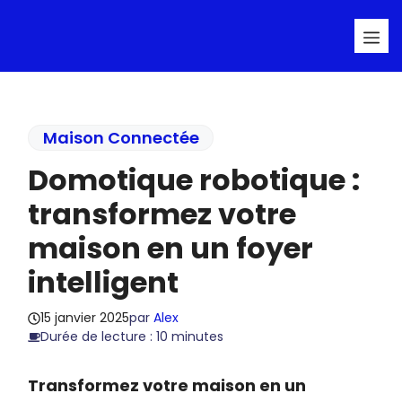
Aller
Me
au
contenu
Maison Connectée
Domotique robotique :
transformez votre
maison en un foyer
intelligent
15 janvier 2025
par
Alex
Durée de lecture : 10 minutes
Transformez votre maison en un