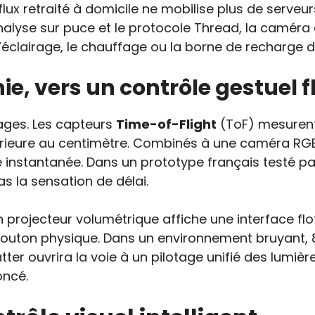
ux retraité à domicile ne mobilise plus de serveurs 
l’analyse sur puce et le protocole Thread, la camé
clairage, le chauffage ou la borne de recharge du
e, vers un contrôle gestuel f
sages. Les capteurs
Time-of-Flight
(ToF) mesurent 
nférieure au centimètre. Combinés à une caméra RG
instantanée. Dans un prototype français testé par
as la sensation de délai.
Un projecteur volumétrique affiche une interface f
 bouton physique. Dans un environnement bruyant, 
Matter ouvrira la voie à un pilotage unifié des lum
oncé.