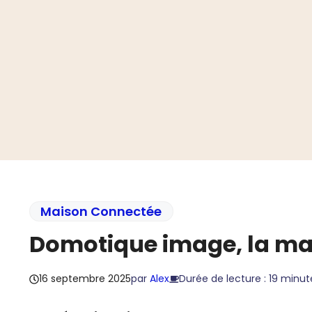
Aller
au
contenu
Maison Connectée
Domotique image, la mai
16 septembre 2025
par
Alex
Durée de lecture : 19 minut