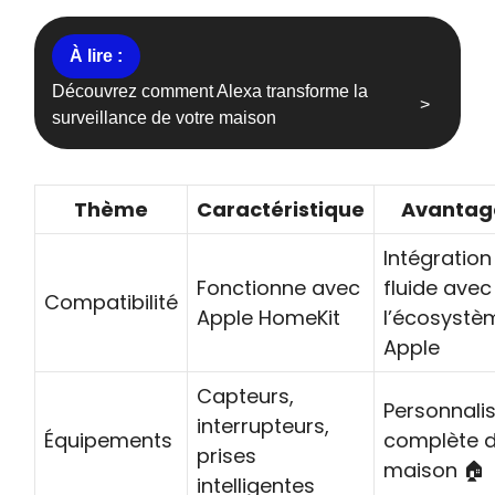
Découvrez comment Alexa transforme la
surveillance de votre maison
Thème
Caractéristique
Avantage
Intégration
Fonctionne avec
fluide avec
Compatibilité
Apple HomeKit
l’écosystè
Apple
Capteurs,
Personnali
interrupteurs,
Équipements
complète d
prises
maison 🏠
intelligentes