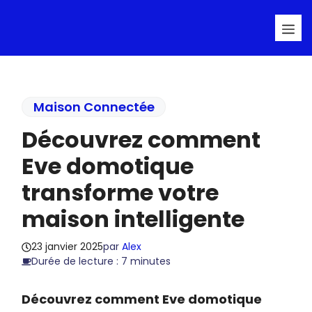
Aller
Me
au
contenu
Maison Connectée
Découvrez comment
Eve domotique
transforme votre
maison intelligente
23 janvier 2025
par
Alex
Durée de lecture : 7 minutes
Découvrez comment Eve domotique