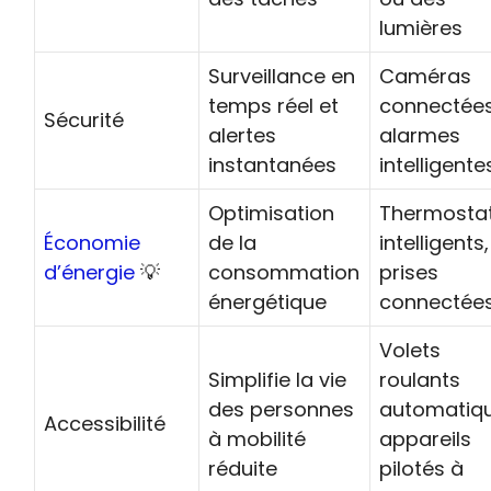
lumières
Surveillance en
Caméras
temps réel et
connectées
Sécurité
alertes
alarmes
instantanées
intelligente
Optimisation
Thermosta
Économie
de la
intelligents,
d’énergie
💡
consommation
prises
énergétique
connectée
Volets
Simplifie la vie
roulants
des personnes
automatiqu
Accessibilité
à mobilité
appareils
réduite
pilotés à