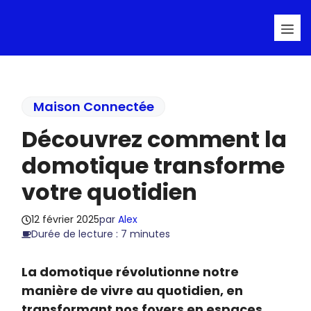
Aller
Me
au
contenu
Maison Connectée
Découvrez comment la
domotique transforme
votre quotidien
12 février 2025
par
Alex
Durée de lecture : 7 minutes
La domotique révolutionne notre
manière de vivre au quotidien, en
transformant nos foyers en espaces