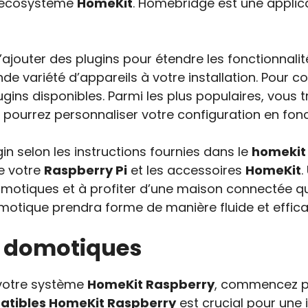
l’écosystème
HomeKit
. Homebridge est une applic
 d’ajouter des plugins pour étendre les fonctionnal
de variété d’appareils à votre installation. Pour
gins disponibles. Parmi les plus populaires, vous t
s pourrez personnaliser votre configuration en fon
in selon les instructions fournies dans le
homekit 
e votre
Raspberry Pi
et les accessoires
HomeKit
.
omotiques et à profiter d’une maison connectée qu
omotique prendra forme de manière fluide et effica
s domotiques
 votre système
HomeKit Raspberry
, commencez p
atibles HomeKit Raspberry
est crucial pour une 