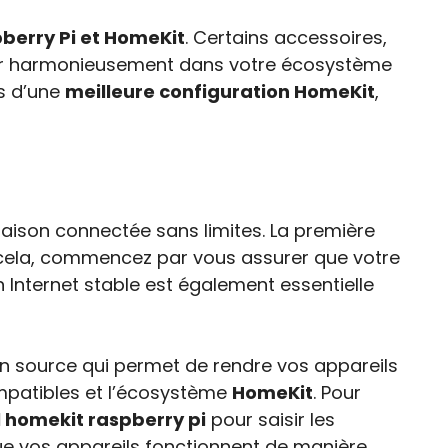
pberry Pi et HomeKit
. Certains accessoires,
ner harmonieusement dans votre écosystème
s d’une
meilleure configuration HomeKit
,
aison connectée sans limites. La première
ur cela, commencez par vous assurer que votre
n Internet stable est également essentielle
en source qui permet de rendre vos appareils
mpatibles et l’écosystème
HomeKit
. Pour
l homekit raspberry pi
pour saisir les
ue vos appareils fonctionnent de manière