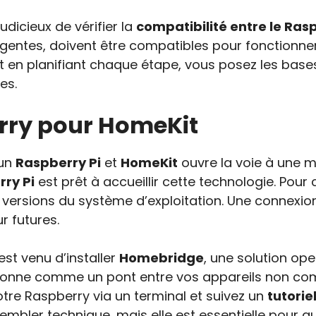
judicieux de vérifier la
compatibilité entre le Ras
gentes, doivent être compatibles pour fonction
 en planifiant chaque étape, vous posez les base
es.
rry pour HomeKit
 un
Raspberry Pi
et
HomeKit
ouvre la voie à une m
ry Pi
est prêt à accueillir cette technologie. Po
s versions du système d’exploitation. Une connexio
ur futures.
st venu d’installer
Homebridge
, une solution op
nctionne comme un pont entre vos appareils non co
otre Raspberry via un terminal et suivez un
tutorie
bler technique, mais elle est essentielle pour q