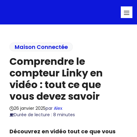
Aller
Me
au
contenu
Maison Connectée
Comprendre le
compteur Linky en
vidéo : tout ce que
vous devez savoir
26 janvier 2025
par
Alex
Durée de lecture : 8 minutes
Découvrez en vidéo tout ce que vous