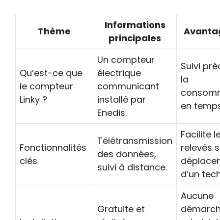
Informations
Thème
Avantag
principales
Un compteur
Suivi pré
Qu’est-ce que
électrique
la
le compteur
communicant
consom
Linky ?
installé par
en temps
Enedis.
Facilite l
Télétransmission
Fonctionnalités
relevés 
des données,
clés
déplace
suivi à distance.
d’un tech
Aucune
Gratuite et
démarc