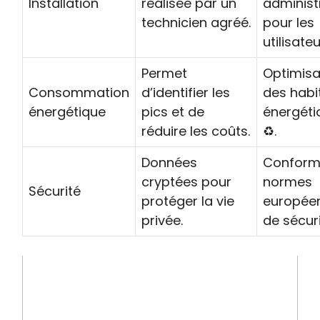
Installation
réalisée par un
administ
technicien agréé.
pour les
utilisateu
Permet
Optimisa
Consommation
d’identifier les
des habi
énergétique
pics et de
énergéti
réduire les coûts.
♻️.
Données
Conform
cryptées pour
normes
Sécurité
protéger la vie
europée
privée.
de sécurit