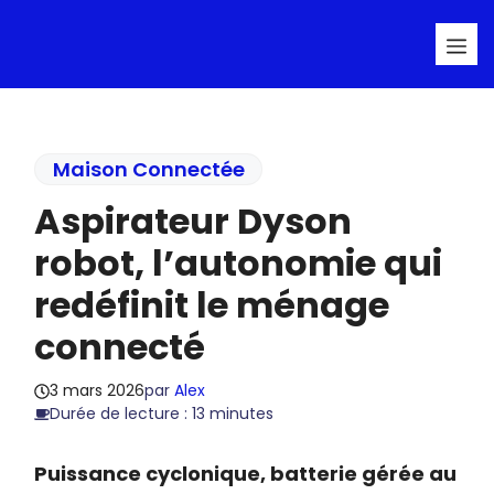
Aller
Me
au
contenu
Maison Connectée
Aspirateur Dyson
robot, l’autonomie qui
redéfinit le ménage
connecté
3 mars 2026
par
Alex
Durée de lecture : 13 minutes
Puissance cyclonique, batterie gérée au